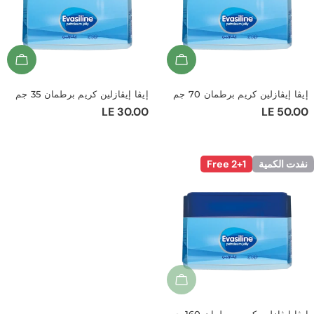
ة
d To Cart
Add To Cart
:
ڤازلين كريم برطمان 70 جم
إيڤا إيڤازلين كريم برطمان 35 جم
LE 
السعر
LE 30.00
ي
العادي
لكمية
2+1 Free
نفدت الكمية