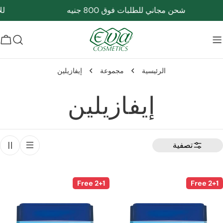
شحن مجاني للطلبات فوق 800 جنيه
للاستفسا
c
سلة
التسوق
الرئيسية
مجموعة
إيفازيلين
م
إيفازيلين
ج
تصفية
م
و
2+1 Free
ع