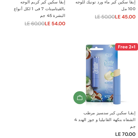
كين كير ماء ورد تونيك للوجه
إيڤا سكين كير كريم الوجه
بالڤيتامينات 7 فى 1 لكل أنواع
البشرة 45 جم
LE 50.00
LE 
LE 60.00
LE 54.00
سعر
السعر
ي
البيع
العادي
Add To Cart
سكين كير سنسيز مرطب
الشفاه بنكهة الڤانيليا و جوز الهند 4
LE 