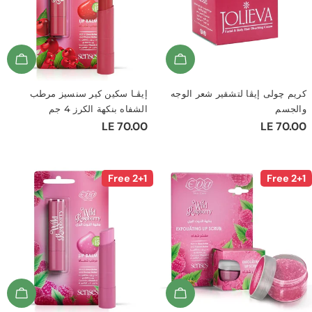
ة
d To Cart
Add To Cart
:
ولى إيڤا لتشقير شعر الوجه
إيڤـا سكين كير سنسيز مرطب
م
الشفاه بنكهة الكرز 4 جم
LE 
السعر
LE 70.00
ي
العادي
2+1 Free
d To Cart
Add To Cart