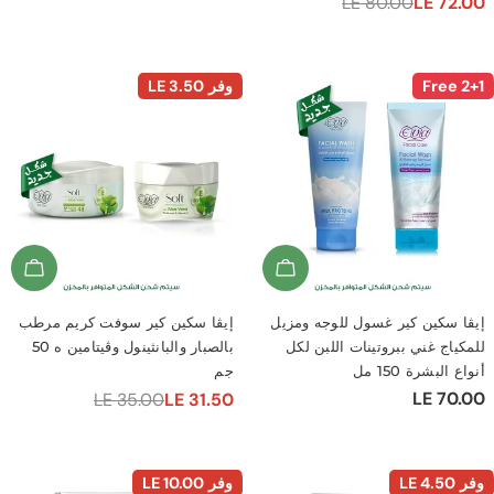
LE 80.00
LE 
ي
وفر
LE 3.50
d To Cart
Add To Cart
كين كير غسول للوجه ومزيل
إيڤا سكين كير سوفت كريم مرطب
ج غني ببروتينات اللبن لكل
بالصبار والبانثينول وڤيتامين ه 50
شرة 150 مل
جم
LE 
LE 35.00
LE 31.50
سعر
السعر
ي
البيع
العادي
LE 4.5
وفر
LE 10.00