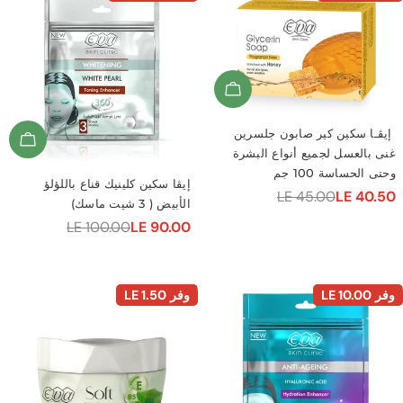
Add To Cart
سكين كير صابون جلسرين
d To Cart
لعسل لجميع أنواع البشرة
ساسة 100 جم
إيڤا سكين كلينيك قناع باللؤلؤ
LE 45.00
LE 
الأبيض ( 3 شيت ماسك)
ي
LE 100.00
LE 90.00
سعر
السعر
البيع
العادي
LE 10.0
وفر
LE 1.50