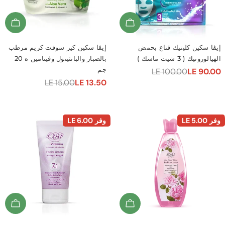
d To Cart
Add To Cart
كين كلينيك قناع بحمض
إيڤا سكين كير سوفت كريم مرطب
 ( 3 شيت ماسك )
بالصبار والبانثينول وڤيتامين ه 20
جم
LE 100.00
LE 
LE 15.00
LE 13.50
سعر
السعر
ي
البيع
العادي
LE 5.0
وفر
LE 6.00
d To Cart
Add To Cart