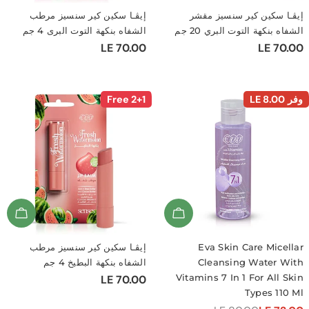
سكين كير سنسيز مقشر
إيڤـا سكين كير سنسيز مرطب
بنكهة التوت البري 20 جم
الشفاه بنكهة التوت البرى 4 جم
LE 
السعر
LE 70.00
ي
العادي
2+1 Free
LE 8.0
d To Cart
Add To Cart
Eva Skin Care Mic
إيڤـا سكين كير سنسيز مرطب
Cleansing Water
الشفاه بنكهة البطيخ 4 جم
Vitamins 7 In 1 For Al
السعر
LE 70.00
Types 1
العادي